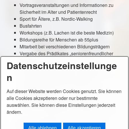
Vortragsveranstaltungen und Informationen zu
Sicherheit im Alter und Patientenrecht
Sport für Ältere, z.B. Nordic-Walking
Busfahrten
Workshops (z.B. Lachen ist die beste Medizin)
Bildungsreihe für Menschen ab 55plus
Mitarbeit bei verschiedenen Bildungsträgern
Vergabe des Prädikates „seniorenfreundlicher
Service“
Datenschutzeinstellunge
Beratende Mitwirkung bei kommunalen
n
Entscheidungen, Mitarbeit in Arbeitsgruppen und
Initiativen, z.B. Markt der Vereine, der
Bahnhofsinitiative und im Familienzentrum
Auf dieser Website werden Cookies genutzt. Sie können
Bürkle-Bleiche.
alle Cookies akzeptieren oder nur bestimmte
Kooperationen mit anderen Vereinen,
auswählen. Sie können diese Einstellungen jederzeit
Verbänden, Organisationen und Gruppierungen
ändern.
An Ihren Vorschlägen und Anregungen sind wir
jederzeit interessiert!
Alle ablehnen
Alle akzeptieren